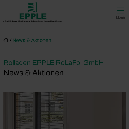
Direkt zur Top-Navigation
Direkt zur Hauptnavigation
Zum Inhalt springen
Direkt zum Footer
Hauptnavigation
Menü
/
News & Aktionen
Rolladen EPPLE RoLaFol GmbH
News & Aktionen