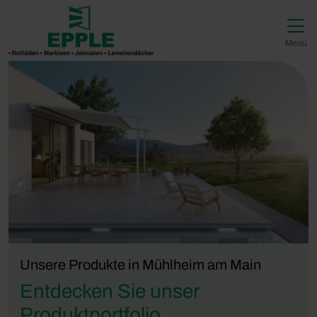
Direkt zur Top-Navigation
Direkt zur Hauptnavigation
Zum Inhalt springen
Direkt zum Footer
Hauptnavigation
Menü
Unsere Produkte in Mühlheim am Main
Entdecken Sie unser
Produktportfolio