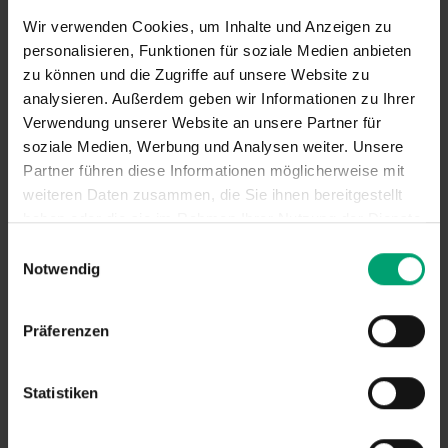
Wir verwenden Cookies, um Inhalte und Anzeigen zu
personalisieren, Funktionen für soziale Medien anbieten
Sonnenschutz für Balkon &
zu können und die Zugriffe auf unsere Website zu
Terrasse
analysieren. Außerdem geben wir Informationen zu Ihrer
Verwendung unserer Website an unsere Partner für
soziale Medien, Werbung und Analysen weiter. Unsere
Unsere Kollektion bietet erstklassige Produkte für
Partner führen diese Informationen möglicherweise mit
jede Einbausituation und jeden individuellen
weiteren Daten zusammen, die Sie ihnen bereitgestellt
Geschmack. Mit ansprechenden Designs und Farben
haben oder die sie im Rahmen Ihrer Nutzung der Dienste
genießen Sie maximale Freiheit in der Gestaltung.
gesammelt haben.
E
Notwendig
Zudem sorgt das durchdachte Zubehör für besten
i
n
Bedienkomfort und erhöht Ihre Lebensqualität
w
spürbar.
Präferenzen
i
l
l
Statistiken
i
g