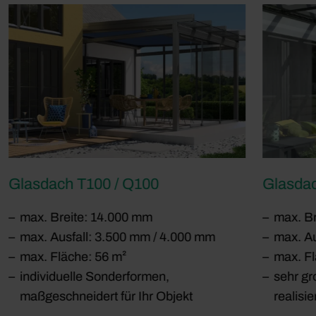
Glasdach T100 / Q100
Glasdac
max. Breite: 14.000 mm
max. B
max. Ausfall: 3.500 mm / 4.000 mm
max. Au
max. Fläche: 56 m²
max. Fl
individuelle Sonderformen,
sehr gr
maßgeschneidert für Ihr Objekt
realisie