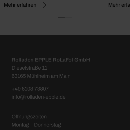
Mehr erfahren
Mehr erf
Rolladen EPPLE RoLaFol GmbH
Dieselstraße 11
63165 Mühlheim am Main
+49 6108 73807
info@rolladen-epple.de
Öffnungszeiten
Montag – Donnerstag