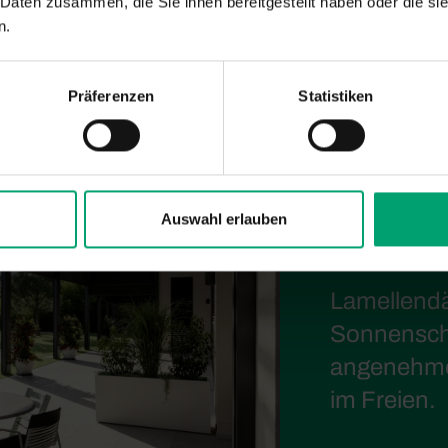
 Daten zusammen, die Sie ihnen bereitgestellt haben oder die s
n.
Präferenzen
Statistiken
Auswahl erlauben
Lamellendä
Sonnenschu
angenehme
im Freien.