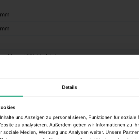
 mm
 mm
²
ar bis zu 135°, Verfahrbar
Funkmotor
rbeschichtet gem. WAREMA Farbwelt, Oberflächenqualitä
Details
setzt, Integriert
Cookies
nhalte und Anzeigen zu personalisieren, Funktionen für soziale
Website zu analysieren. Außerdem geben wir Informationen zu I
r soziale Medien, Werbung und Analysen weiter. Unsere Partner