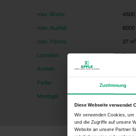
max. Breite
4500
max. Ausfall
6000
max. Fläche
27 m
Lamellen
Drehb
Antrieb
WMS 
Farbe
Pulve
Zustimmung
Montage
Aufge
Diese Webseite verwendet 
Wir verwenden Cookies, um I
und die Zugriffe auf unsere 
Website an unsere Partner fü