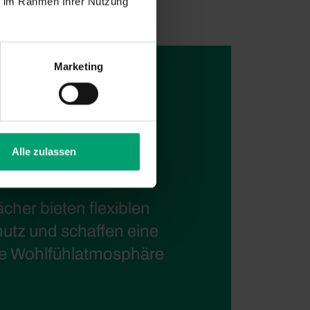
ie im Rahmen Ihrer Nutzung
Marketing
Alle zulassen
cher bieten flexiblen
tz und schaffen eine
 Wohlfühlatmosphäre