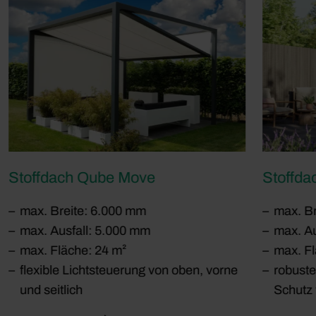
Stoffdach Qube Move
Stoffda
max. Breite: 6.000 mm
max. Br
max. Ausfall: 5.000 mm
max. Au
max. Fläche: 24 m²
max. Fl
flexible Lichtsteuerung von oben, vorne
robust
und seitlich
Schutz