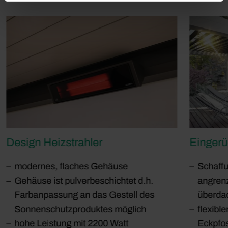
Design Heizstrahler
Eingeru
modernes, flaches Gehäuse
Schaff
Gehäuse ist pulverbeschichtet d.h.
angrenz
Farbanpassung an das Gestell des
überd
Sonnenschutzproduktes möglich
flexibl
hohe Leistung mit 2200 Watt
Eckpfos