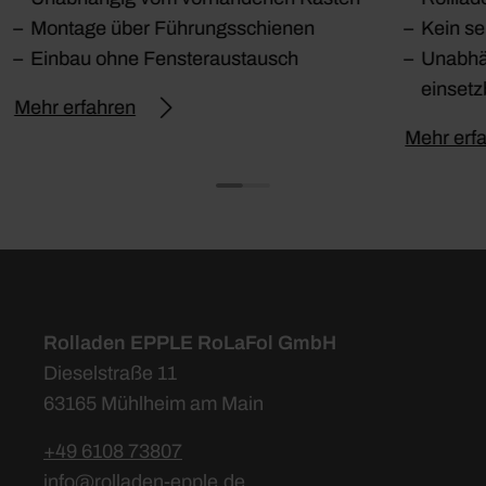
Montage über Führungsschienen
Kein se
Einbau ohne Fensteraustausch
Unabhä
einsetz
Mehr erfahren
Mehr erf
Rolladen EPPLE RoLaFol GmbH
Dieselstraße 11
63165 Mühlheim am Main
+49 6108 73807
info@rolladen-epple.de