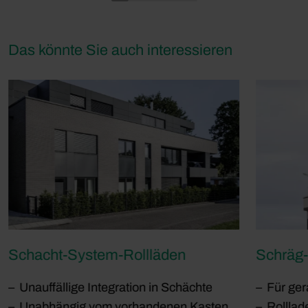
Das könnte Sie auch interessieren
Schacht-System-Rollläden
Schräg-
Unauffällige Integration in Schächte
Für ger
Unabhängig vom vorhandenen Kasten
Rolllad