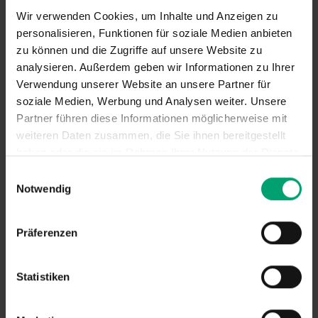
Wir verwenden Cookies, um Inhalte und Anzeigen zu
personalisieren, Funktionen für soziale Medien anbieten
zu können und die Zugriffe auf unsere Website zu
analysieren. Außerdem geben wir Informationen zu Ihrer
Verwendung unserer Website an unsere Partner für
soziale Medien, Werbung und Analysen weiter. Unsere
Partner führen diese Informationen möglicherweise mit
weiteren Daten zusammen, die Sie ihnen bereitgestellt
haben oder die sie im Rahmen Ihrer Nutzung der Dienste
gesammelt haben.
E
Notwendig
i
n
w
Präferenzen
i
l
l
Statistiken
i
g