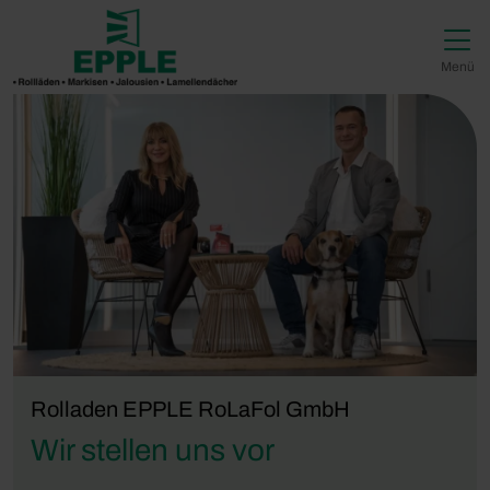
Direkt zur Top-Navigation
Direkt zur Hauptnavigation
Zum Inhalt springen
Direkt zum Footer
Hauptnavigation
Menü
Rolladen EPPLE RoLaFol GmbH
Wir stellen uns vor