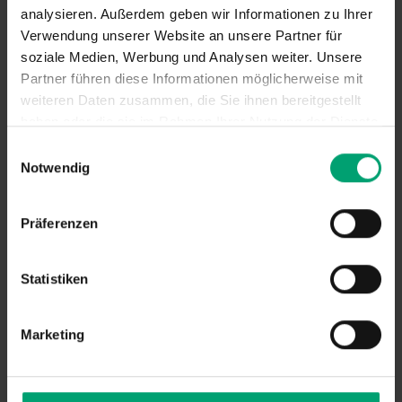
analysieren. Außerdem geben wir Informationen zu Ihrer
Verwendung unserer Website an unsere Partner für
soziale Medien, Werbung und Analysen weiter. Unsere
Partner führen diese Informationen möglicherweise mit
Sonnenschirme bieten flexiblen Schatten
weiteren Daten zusammen, die Sie ihnen bereitgestellt
haben oder die sie im Rahmen Ihrer Nutzung der Dienste
und schaffen einen gemütlichen Platz zum
gesammelt haben.
E
Entspannen im Freien.
Notwendig
i
n
w
Präferenzen
i
l
l
Statistiken
i
g
Marketing
u
n
g