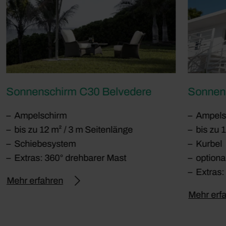
Sonnenschirm C30 Belvedere
Sonnen
Ampelschirm
Ampels
bis zu 12 m² / 3 m Seitenlänge
bis zu 
Schiebesystem
Kurbel
Extras: 360° drehbarer Mast
optiona
Extras:
Mehr erfahren
Mehr erf