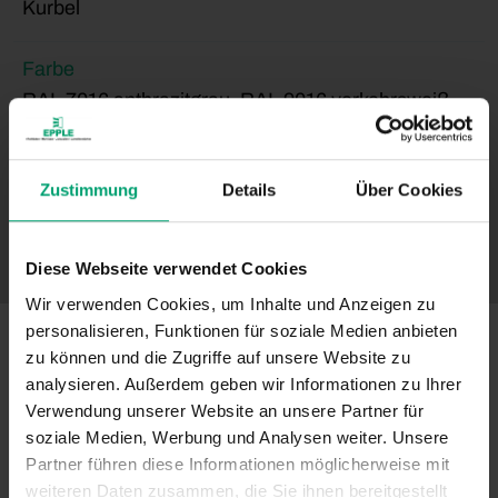
Kurbel
Farbe
RAL 7016 anthrazitgrau, RAL 9016 verkehrsweiß,
silber eloxiert, weitere RAL Farben gegen Aufpreis
Zustimmung
Details
Über Cookies
Schirmtuch
über 120 Dessins aus 100% robuster Acryl-Faser
Diese Webseite verwendet Cookies
Wir verwenden Cookies, um Inhalte und Anzeigen zu
personalisieren, Funktionen für soziale Medien anbieten
zu können und die Zugriffe auf unsere Website zu
analysieren. Außerdem geben wir Informationen zu Ihrer
Verwendung unserer Website an unsere Partner für
soziale Medien, Werbung und Analysen weiter. Unsere
Partner führen diese Informationen möglicherweise mit
weiteren Daten zusammen, die Sie ihnen bereitgestellt