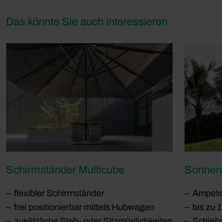
Das könnte Sie auch interessieren
Schirmständer Multicube
Sonnen
flexibler Schirmständer
Ampels
frei positionierbar mittels Hubwagen
bis zu 
zusätzliche Steh- oder Sitzmöglichkeiten
Schieb