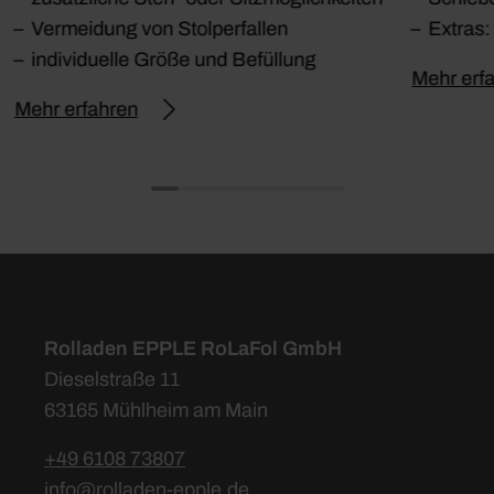
Vermeidung von Stolperfallen
Extras:
individuelle Größe und Befüllung
Mehr erf
Mehr erfahren
Rolladen EPPLE RoLaFol GmbH
Dieselstraße 11
63165 Mühlheim am Main
+49 6108 73807
info@rolladen-epple.de